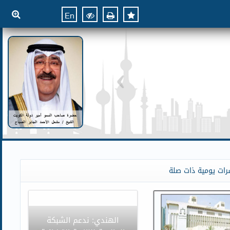
En
رات يومية ذات صلة
الهندي: ندعم الشبكة