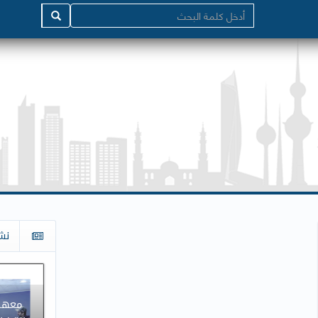
نش
معهد 