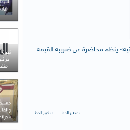
القضائ
زيارة
ائية» ينظم محاضرة عن ضريبة القيمة
ندوة ا
جرائم
متفاق
معهد ا
والقان
- تصغير الخط
+ تكبير الخط
«جرائم