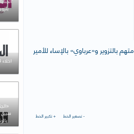
'الجناي
بتزوي
ا
متهم بالتزوير و«عرباوي» بالإساء للأمير
«الجن
سبيل ا
- تصغير الخط
+ تكبير الخط
بالر