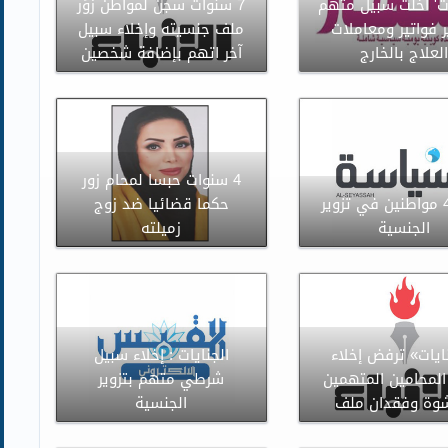
ات' اخلت سبيل متهم
7 سنوات سجن لمواطن زوَر
ر فواتير ومعاملات
ملف جنسيته وإخلاء سبيل
لعلاج بالخارج
آخر اتهم بإضافة شخصين
4 سنوات حبسا لمحام زور
اخلاء 4 مواطنين في تزوير
حكما قضائيا ضد زوج
الجنسية
زميلته
ايات» ترفض إخلاء
الجنايات : إخلاء سبيل
لمحامين المتهمين
شرطي متهم بتزوير
شوة وفقدان ملف
الجنسية