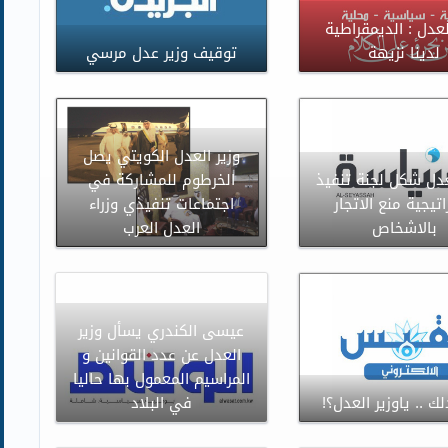
لعدل : الديمقراطية
لدينا نزيهة
توقيف وزير عدل مرسي
وزير العدل الكويتي يصل
عدل شكل لجنة تنفيذ
الخرطوم للمشاركة في
تيجية منع الاتجار
اجتماعات تنفيذي وزراء
بالاشخاص
العدل العرب
عيسى الكندري يسأل وزير
العدل عن عدد القوانين و
المراسيم المعمول بها حاليا
ك .. ياوزير العدل؟!
في البلاد