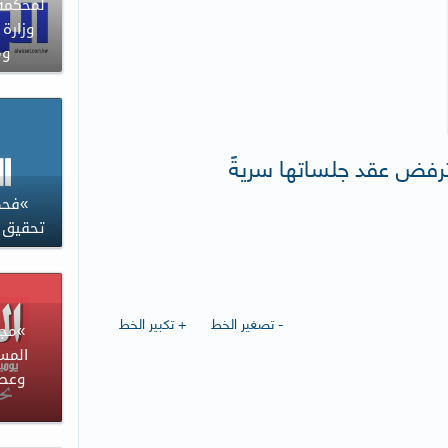
لمحكمة 
وزارة 
وم
 ترفض عقد جلساتها سريةً
»فحص
تحقيق ا
- تصغير الخط
+ تكبير الخط
»مجل
المس
وعصر