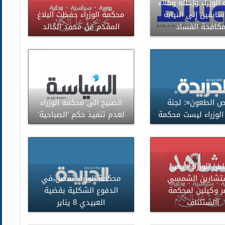
الوزراء وإحالة وكلاء
سابقين إلى النيابة
محكمة الوزراء حفظت البلاغ
كافحة الفساد
المقدم من محمد الخالد
 الطعون«: لجنة
الصبيح الى محكمة الوزراء
لوزراء ليست محكمة
لعدم تنفيذ حكم 'الصباحية'
س الوزراء« يعين
تشارين الشمسي
محكمة الوزراء تفصل في
 وكيلين لمحكمة
الدفوع الشكلية بقضية
االستئناف
العبيدي 8 يناير