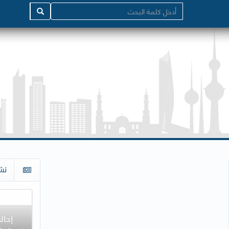
نش
إحال