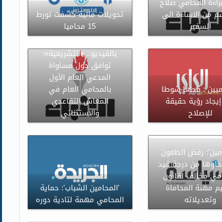
براءة المحامي صلاح
م من الاساءة الى
تحويلات مالية كشفت تورط
السفير
15 محاميا
بالفيديو.. «التشريعية»:
توافق حول مساواة
المدعي العام الأول
ميين : قطعا شوطا
بالمحامي العام في
يجاد رؤية حقيقة
المعاش التقاعدي
للإصلاح
والاستثنائي
امين': رفض الطعون
خلوها من درجة قيد
مي مخالف لقانون
م مهنة المحاماة
'المحامين الشباب': حماية
وتعديلاته
المحامي مهمة لتادية دوره