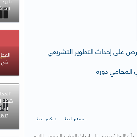
تأييد 
الهاش
حرص على إحداث التطوير التشريعي
المحا
في إ
دي المحامي دوره
'المح
شكلا ل
المحا
تنظي
- تصغير الخط
+ تكبير الخط
زب أن (العدل) تحرص على احداث التطوير التشريعي اللازم