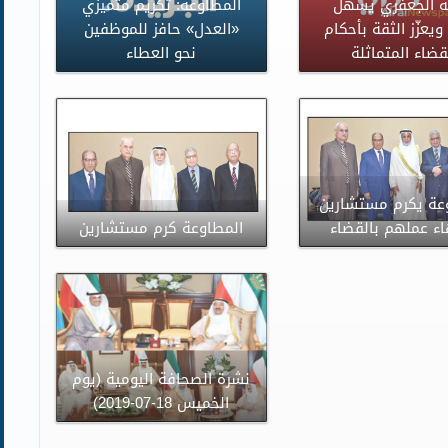
ه الجعفري يسهّل
المطاوعة: تكريم متميزي
ويعزّز الثقة بأحكام
«العدل» حافز للموظفين
قضاء المتماثلة
نحو العطاء
عة يكرم مستشارين
اء عملهم بالقضاء
المطاوعة كرم مستشارين
نشرة الصحافة اليومية (يوم
الخميس 18-07-2019)