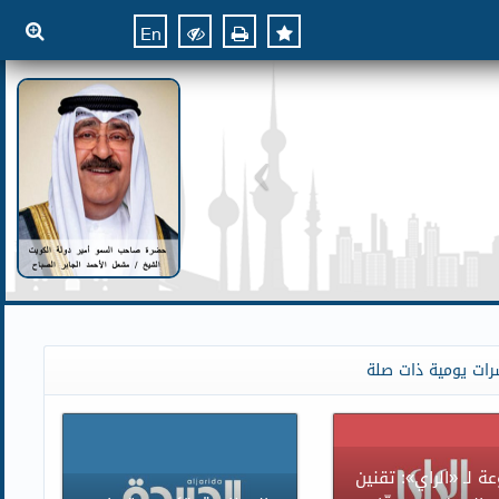
En
رات يومية ذات صلة
ة لـ «الراي»: تقنين