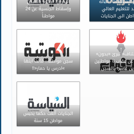
ر الشهادات': احالة
البحرين: أحكام بالسجن
 للتعليم العالي
وإسقاط الجنسية عن 24
طن الى الجنايات
مواطناً
ئناف» تبرئ «بدون»
وتمتنع عن عقاب 8 مواطنين
سجن مواطنة.. قالت ابنها
ن عاشراً بالسجن
»ادرس يا حمار«!!
الجنايات ألغت حكما بحبس
مواطن 15 سنة