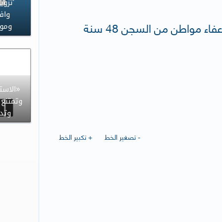
'تزوي
وافد
جريدة النهار : 'الجنايات' قضت باعفاء مواطن من السجن 48 سنة
وموا
«الاست
وتدي
- تصغير الخط
+ تكبير الخط