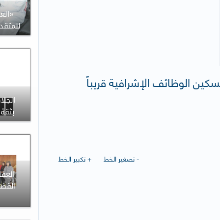
«الع
للمتقد
تسكين الوظائف الإشرافية قريباً
الجلا
بثقة 
- تصغير الخط
+ تكبير الخط
العفا
القضا