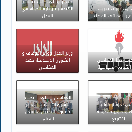
فتح باب العمل للتخصصات
دل»: دورات تدريب
الهندسية بإدارة الخبراء في
مين لوظائف القضاء
' العدل '
وزير العدل ووزير الاوقاف و
همة هنّأ العفاسي
الشؤون الاسلامية فهد
القيادة السياسية
العفاسي
العفاسي : ' العدل' تحتاج
سي : إقرار قوانين
لتشريعات تساير التطور
ء وتطوير منظومة
كقانون التوثيق والسجل
التشريع
العيني