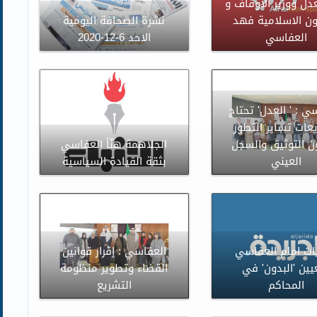
عدل ووزير الاوقاف و
ن الاسلامية فهد
نشرة الصحافة اليومية
العفاسي
الاحد 6-12-2020
ي : ' العدل' تحتاج
عات تساير التطور
ن التوثيق والسجل
الجلاهمة هنّأ العفاسي
العيني
بثقة القيادة السياسية
ات امام العفاسي
العفاسي : إقرار قوانين
يين 'البدون' في
القضاء وتطوير منظومة
المحاكم
التشريع