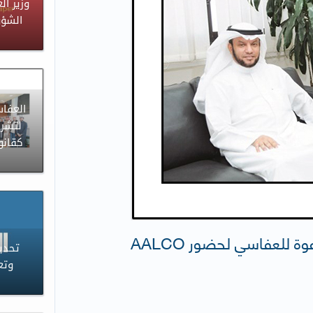
وزير ال
الشؤو
العفاس
لتشري
كقانو
ة للعفاسي لحضور AALCO
تحدي
وتع