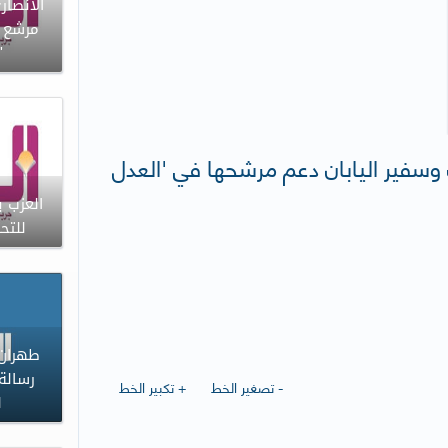
الانصا
مرشع ا
'
ث وسفير اليابان دعم مرشحها في 'العدل
العزب ي
للتح
طهران 
رسالة
- تصغير الخط
+ تكبير الخط
ل