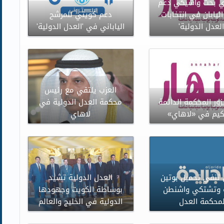
ري بحث وأشيكي دعم
ليابان في انتخابات
دعم كويتي للمرشح
العدل الدولية'
الياباني في 'العدل الدولية'
العزب يلتقي مع رئيس
زور المحكمة الدائمة
محكمة العدل الدولية في
كيم في «لاهاي»
لاهاي
تنفي تحميل بوتين
العدل الدولية تشيد
 وتشتكي واشنطن
بوساطة الكويت وجهودها
محكمة العدل
الدولية في الخليج والعالم