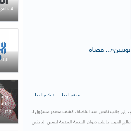
لا داعي
انونيين»... قضاة
الباح
- تصغير الخط
+ تكبير الخط
بورس
الناس
اكم، إلى جانب نقص عدد القضاة، كشف مصدر مسؤول لـ
وحريات
فالح العزب خاطب ديوان الخدمة المدنية لتعيين الباحثين