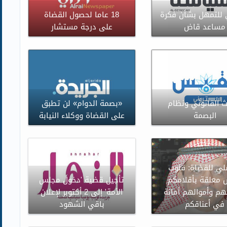
 للتمهل بشأن فكرة
18 عاما لحصول القضاة
مساعد قاض
على درجة مستشار
ث القانوني ونظام
«بصمة الدوام» لن تطبق
البصمة
على القضاة ووكلاء النيابة
لي للقضاة: قلوب
 معلقة بأقلامكم
تأجيل قضية 'دخول مجلس
هم وأموالهم أمانة
الأمة' إلى 2 أكتوبر لإعلان
في أعناقكم
باقي الشهود