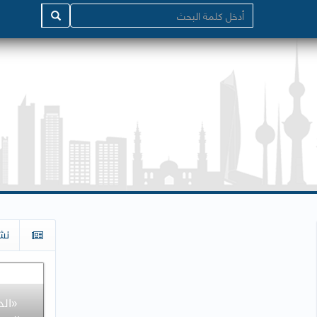
نش
«الد