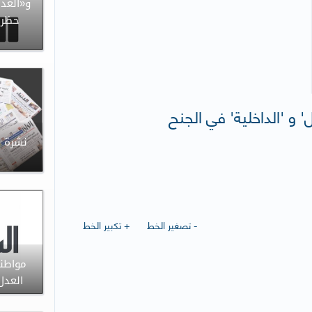
و«العدل
حظر 
' و 'الداخلية' في الجنح
- تصغير الخط
+ تكبير الخط
مواطنة
العدل