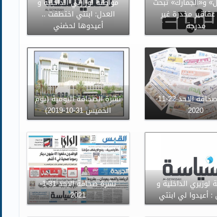
» و«الجمارك» تبحث
مواطنة لوزارتي الداخلية و
عقاقير مخدرة غير
العدل: ابنتي اختطفت ..
مدرجة
أعيدوها لحضني
نشرة صحافة الاحد 22-11-
نشرة الصحافة اليومية (يوم
2020
الخميس 31-10-2019)
 لوزيري الداخلية و
نشرة صحافة الاحد 31-1-
 : أعيدوا لي ابنتي
2021