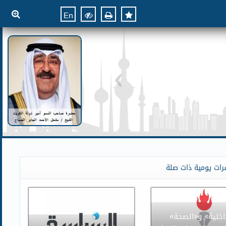
En
رات يومية ذات صلة
اخلية» و«الصحة»