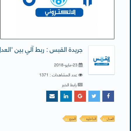
جريدة القبس : ربط آلي بين 'العدل
23-مايو-2018
عدد المشاهدات : 1371
رابط الخبر
العدل
الداخلية
الجنح