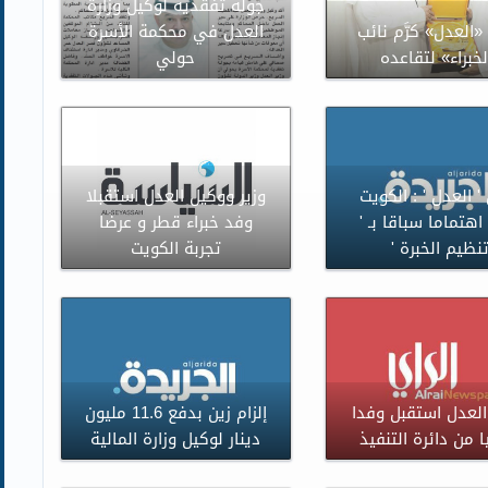
جولة تفقدية لوكيل وزارة
«العدل» كرَّم نائب
العدل في محكمة الأسرة
لخبراء» لتقاعده
حولي
' العدل ' : الكويت
وزير ووكيل العدل استقبلا
اهتماما سباقا بـ '
وفد خبراء قطر و عرضا
نظيم الخبرة '
تجربة الكويت
لعدل استقبل وفدا
إلزام زين بدفع 11.6 مليون
ا من دائرة التنفيذ
دينار لوكيل وزارة المالية