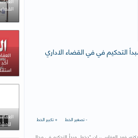
العفاس
القضاء 
بدأ التحكيم في في القضاء الاداري
العفا
أكد 
استقلا
العفاس
- تصغير الخط
+ تكبير الخط
للمشا
لدكتور فهد العفاسي، إن "دخول مبدأ التحكيم في مجال