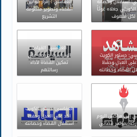
ي: استقلال وحصانة
العفاسي : إقرار قوانين
الكويتي جعلاه غوثاً
القضاء وتطوير منظومة
لكل ملهوف
التشريع
العفاسي: القيادة
سي: دستور الكويت
السياسية حريصة على
على العدل وحفظ
تمكين القضاة لأداء
ل القضاء وحصانته
رسالتهم
العفاسي: دستور الكويت
ي إلى مراكش اليوم
اكد على العدل وحفظ
ركة بمؤتمر قضائي
استقلال القضاء وحصانته