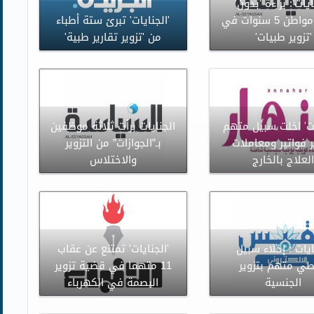
ايات': براءة 'بدون'
وحبس مواطن 5 سنوات في
'الجنايات' تبرئ ستة أطباء
'تزوير طبيات'
من 'تزوير تقارير طبية'
ات' اخلت سبيل متهم
الجنايات برأت ثلاثة موظفين
ر فواتير ومعاملات
بـ”الجوازات” من التزوير
لعلاج بالخارج
والاختلاس
ايات : إخلاء سبيل
'الجنايات' تمتنع عن عقاب
ي متهم بتزوير
11 متهما في قضية تزوير
الجنسية
البصمة في الكهرباء