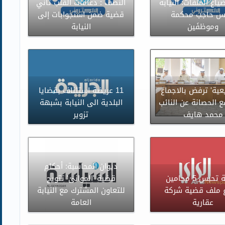
اع الملفات: النيابة
النصف : دعامات القلب ثاني
س حاجب محكمة
قضية ضمن استجوابات إلى
وموظفَين
النيابة
عية' ترفض بالاجماع
11 عريضة استئناف بقضايا
 الحصانة عن النائب
البلدية الى النيابة بشبهة
محمد هايف
تزوير
ديوان المحاسبة: أحكام
النيابة تحبس 5 محامين
قضية 'الموانئ' تتويج
 ملف قضية شركة
للتعاون المشترك مع النيابة
عقارية
العامة