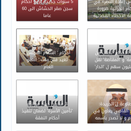
س إعادة النظر» في
5 سنوات جديدة ترفع احكام
ام الجزائية ضرورة
سجن صقر الحشاش الى 60
ة الأخطاء القضائية
عاما
 الاحكام' تطلب من
أحكام ' اقتحام المجلس '
صة' و 'المقاصة' نقل
تعيد فتح ملف ' العفو
العام '
اوعة ل الجريدة:
3 ملايين دينار ميزانية
القاضي يعاون في
'تأمين الأسرة' لضمان تنفيذ
م و لا تصدر باسمه
أحكام النفقة