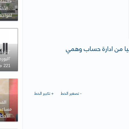
«التما
الأحك
لمواجه
'تنفيذ
'البور
221 مليون سهم ل 'الدار'
- تصغير الخط
+ تكبير الخط
المط
مساعد 
الأحكا