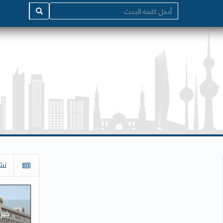
نش
خبرا