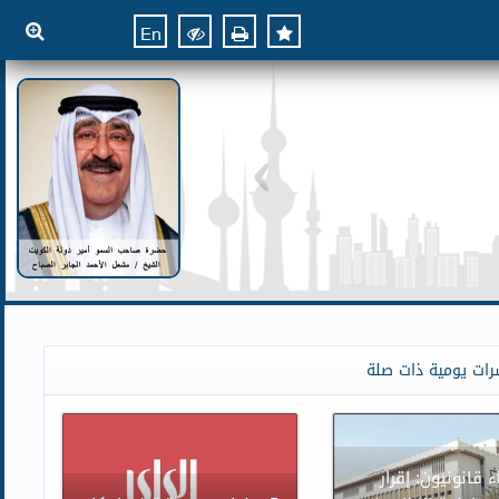
En
رات يومية ذات صلة
ء قانونيون: إقرار