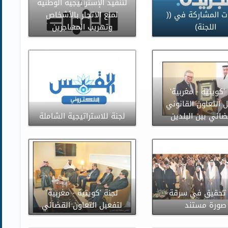
لتنفيذ الإستراتيجية الوطنية
ت المشاركة في ((
لمنع الاتجار بالأشخاص
اللجنة)
وتهريب المهاجرين
'كويتية - مغربية'
 التعاون القانوني
ضائي بين البلدين
لجنة للاستراتيجية الشاملة
 تحقيق في سرقة
لجنة 'كويتية - مغربية'
صورة مستند
لتفعيل التعاون القضائي