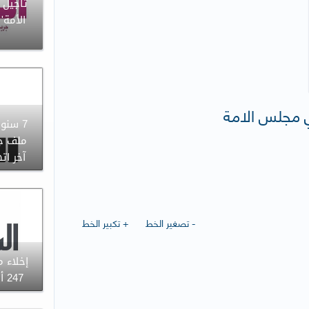
تأجيل 
ب
ي مجلس الامة
7 سنو
ملف جن
آخر ا
- تصغير الخط
+ تكبير الخط
إخلاء 
247 ألف دينار من الصحة