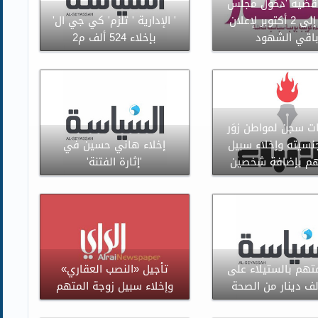
قضية 'دخول مجلس
الأمة' إلى 2 أكتوبر لإعلان
' الإدارية ' تلزم' كي جي ال'
اقي الشهود
بإخلاء 524 ألف م2
ات سجن لمواطن زوَر
سيته وإخلاء سبيل
إخلاء هاني حسين في
تهم بإضافة شخصين
'إثارة الفتنة'
متهم بالستيلاء على
تأجيل «النصب العقاري»
وإخلاء سبيل زوجة المتهم