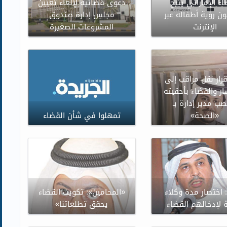
اء الإماراتي يتيح
دعوى قضائية لإلغاء تعيين
 رؤية أطفاله عبر
مجلس إدارة صندوق
الإنترنت
المشروعات الصغيرة
قرار نقل مراقب إلى
 والقضاء بأحقيته
صب مدير إدارة بـ
«الصحة»
تمهلوا في شأن القضاء
 اختصار مدة وكلاء
«المحامين»: تكويت القضاء
بة لإدخالهم القضاء
يحقق تطلعاتنا»