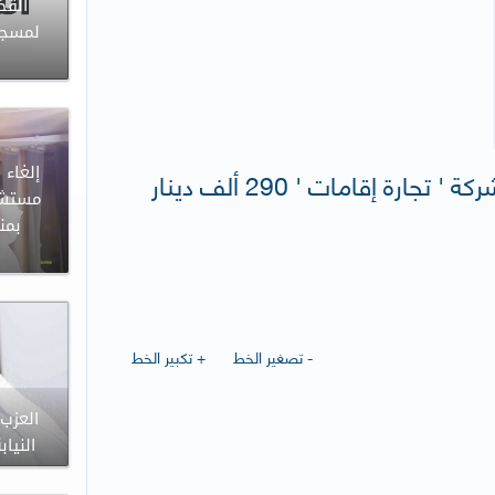
القض
لمسجون
إلغاء 
مستشار
بمن
- تصغير الخط
+ تكبير الخط
العزب:
النيا