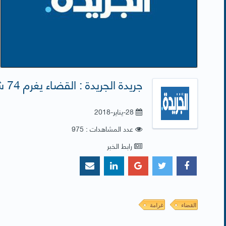
جريدة الجريدة : القضاء يغرم 74 شركة ' تجارة إقامات ' 290 ألف دينار
28-يناير-2018
عدد المشاهدات : 975
رابط الخبر
القضاء
غرامة