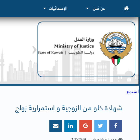
من نحن
الإحصائيات
استمع
شهادة خلو من الزوجية و استمرارية زواج
عدد المشاهدات : 122069