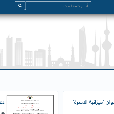
ن 'ميزانية الاسرة'
دع
ع