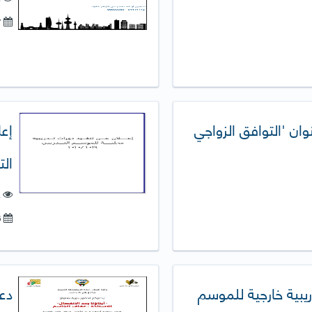
07-نوفمبر-2019
ن 'التوافق الزواجي
إعل
التدر
ع
15-أكتوبر-2019
ريبية خارجية للموسم
دعو