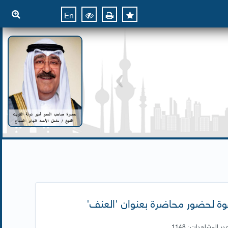
En
وة لحضور محاضرة بعنوان 'العنف'
دد المشاهدات : 1148